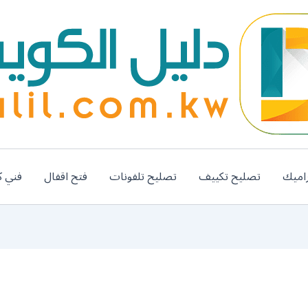
اميك
تصليح تكييف
تصليح تلفونات
فتح اقفال
فني ك