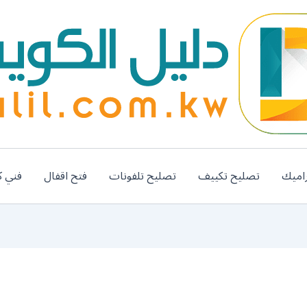
اميك
تصليح تكييف
تصليح تلفونات
فتح اقفال
فني ك