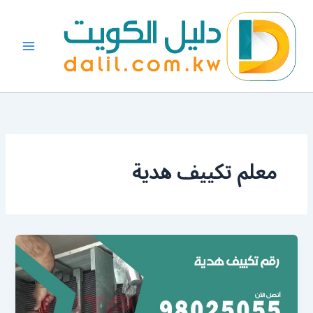
خطي
لى
لمحتوى
معلم تكييف هدية