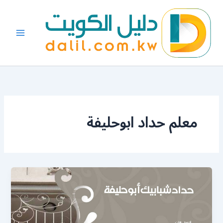
خطي
لى
لمحتوى
معلم حداد ابوحليفة