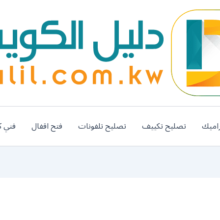
اميك
تصليح تكييف
تصليح تلفونات
فتح اقفال
فني ك