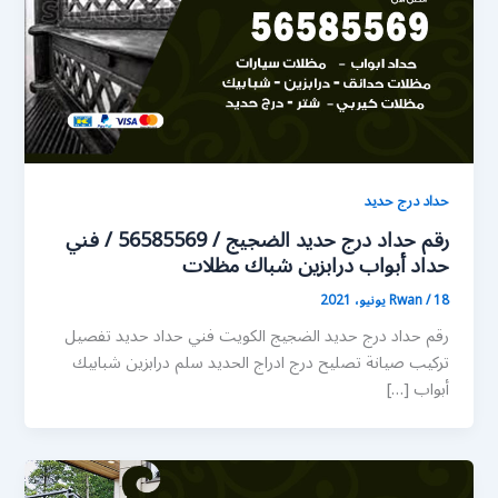
حداد درج حديد
رقم حداد درج حديد الضجيج / 56585569 / فني
حداد أبواب درابزين شباك مظلات
18 يونيو، 2021
/
Rwan
رقم حداد درج حديد الضجيج الكويت فني حداد حديد تفصيل
تركيب صيانة تصليح درج ادراج الحديد سلم درابزين شبابيك
أبواب […]