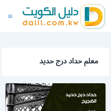
خطي
لى
لمحتوى
معلم حداد درج حديد