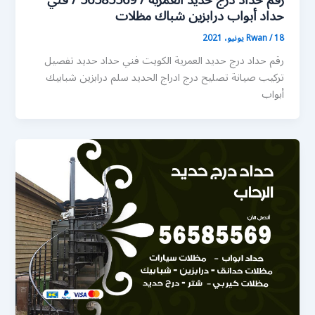
رقم حداد درج حديد العمرية / 56585569 / فني
حداد أبواب درابزين شباك مظلات
18 يونيو، 2021
/
Rwan
رقم حداد درج حديد العمرية الكويت فني حداد حديد تفصيل
تركيب صيانة تصليح درج ادراج الحديد سلم درابزين شبابيك
أبواب