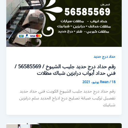
حداد درج حديد
رقم حداد درج حديد جليب الشيوخ / 56585569 /
فني حداد أبواب درابزين شباك مظلات
18 يونيو، 2021
/
Rwan
رقم حداد درج حديد جليب الشيوخ الكويت فني حداد حديد
تفصيل تركيب صيانة تصليح درج ادراج الحديد سلم درابزين
شبابيك