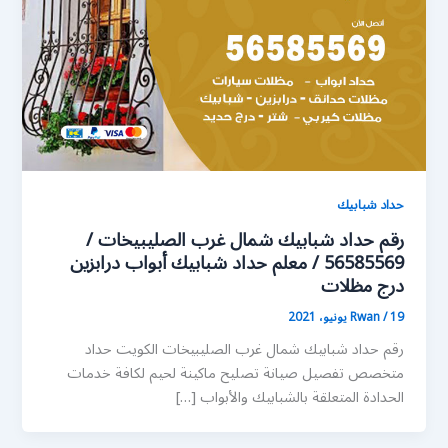
حداد شبابيك
رقم حداد شبابيك شمال غرب الصليبيخات /
56585569 / معلم حداد شبابيك أبواب درابزين
درج مظلات
19 يونيو، 2021
/
Rwan
رقم حداد شبابيك شمال غرب الصليبيخات الكويت حداد
متخصص تفصيل صيانة تصليح ماكينة لحيم لكافة خدمات
الحدادة المتعلقة بالشبابيك والأبواب […]