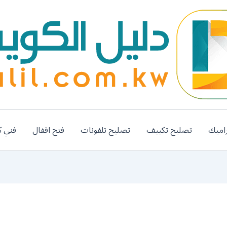
اميك
تصليح تكييف
تصليح تلفونات
فتح اقفال
فني ك