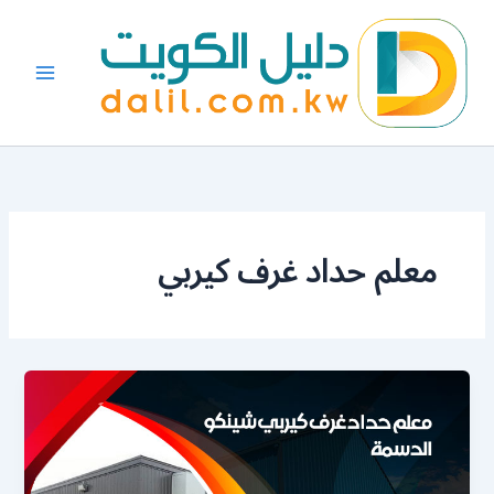
خطي
لى
لمحتوى
معلم حداد غرف كيربي