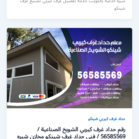
شبره الدعية بالكويت خدمة تفصيل غرف كيربي تصنيع غرف
شينكو
حداد غرف كيربي شينكو
رقم حداد غرف كيربي الشويخ الصناعية /
56585569 / فني حداد غرف شينكو مخازن شبره