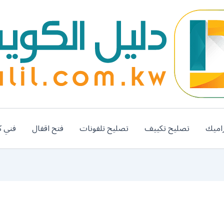
اميك
تصليح تكييف
تصليح تلفونات
فتح اقفال
فني ك