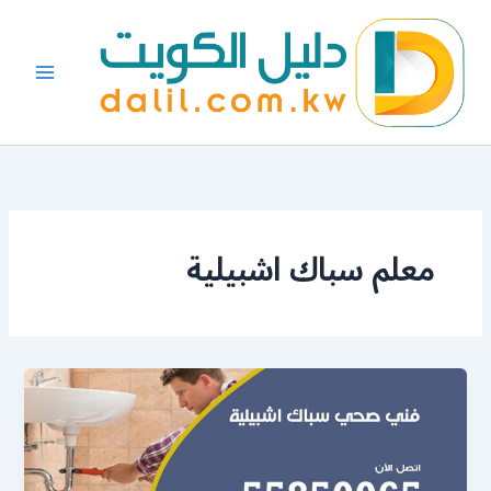
خطي
لى
لمحتوى
معلم سباك اشبيلية