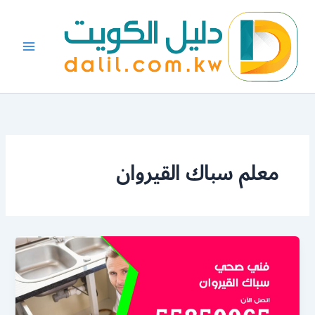
خطي
لى
لمحتوى
معلم سباك القيروان