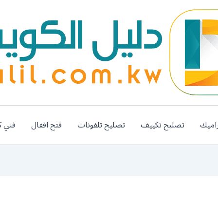
اميك
تصليح تكييف
تصليح تلفونات
فتح اقفال
فني ك