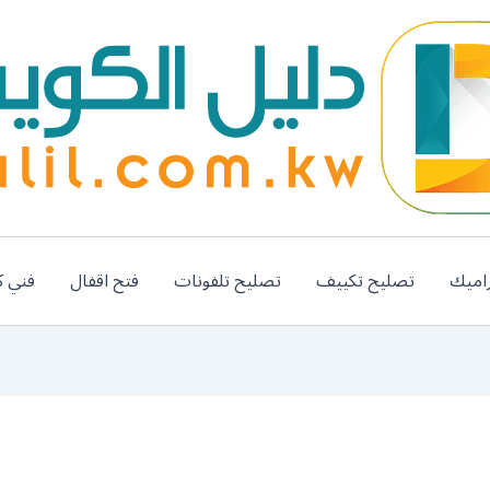
اميك
تصليح تكييف
تصليح تلفونات
فتح اقفال
فني ك