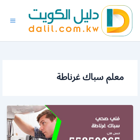
خطي
لى
لمحتوى
معلم سباك غرناطة