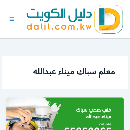
خطي
لى
لمحتوى
معلم سباك ميناء عبدالله