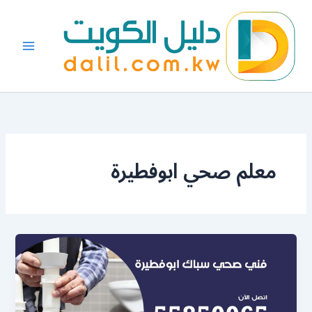
خطي
لى
لمحتوى
معلم صحي ابوفطيرة