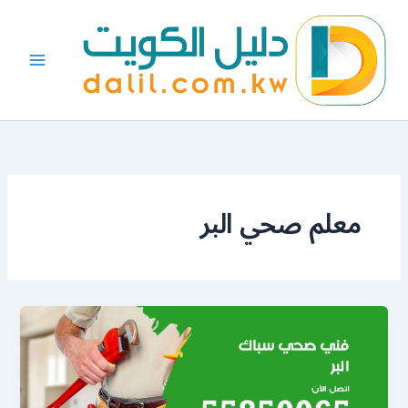
خطي
لى
لمحتوى
معلم صحي البر