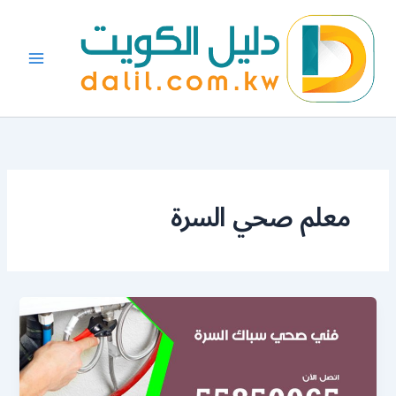
خطي
لى
لمحتوى
معلم صحي السرة