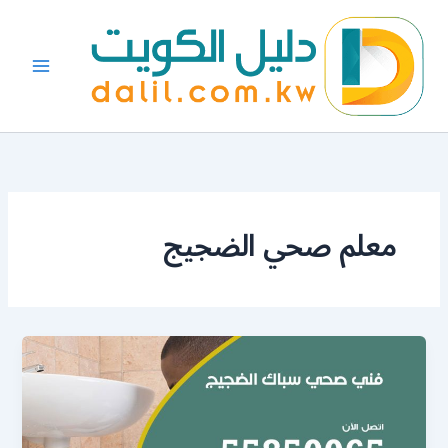
خطي
لى
لمحتوى
معلم صحي الضجيج