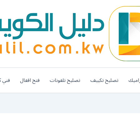
اميك
تصليح تكييف
تصليح تلفونات
فتح اقفال
فني ك