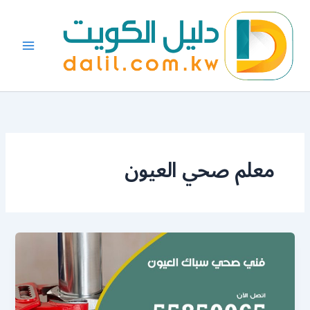
خطي
لى
لمحتوى
معلم صحي العيون