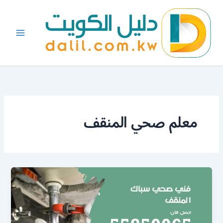
خطي
لى
لمحتوى
معلم صحي المنقف