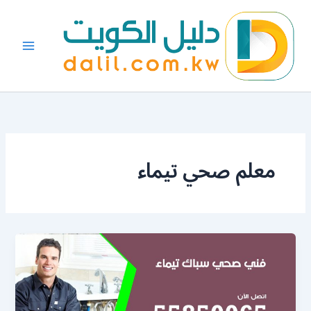
خطي
لى
لمحتوى
معلم صحي تيماء