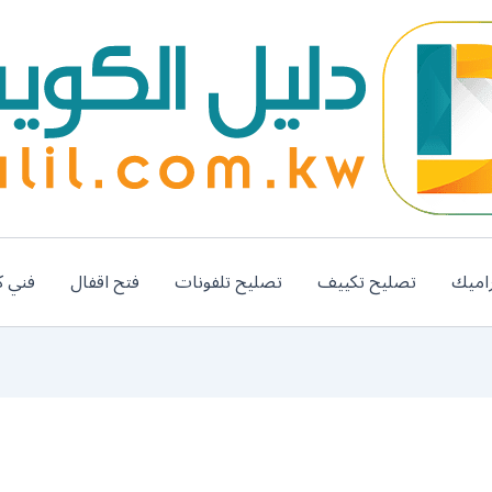
اميك
تصليح تكييف
تصليح تلفونات
فتح اقفال
فني ك