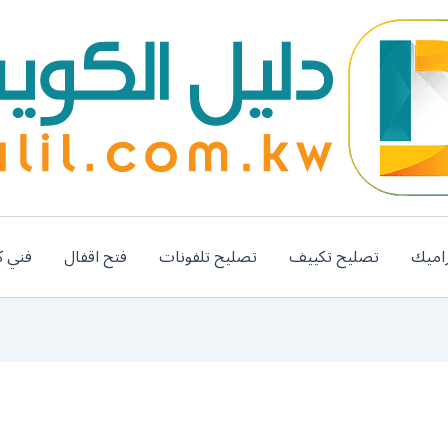
اميك
تصليح تكييف
تصليح تلفونات
فتح اقفال
فني ك