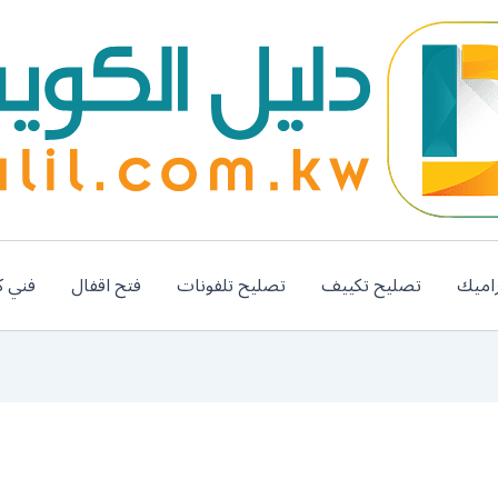
اميك
تصليح تكييف
تصليح تلفونات
فتح اقفال
فني ك