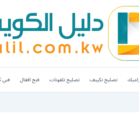
اميك
تصليح تكييف
تصليح تلفونات
فتح اقفال
فني ك