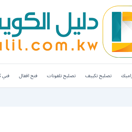
اميك
تصليح تكييف
تصليح تلفونات
فتح اقفال
فني ك