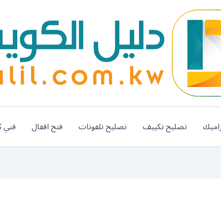
اميك
تصليح تكييف
تصليح تلفونات
فتح اقفال
فني ك