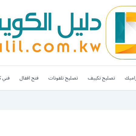
اميك
تصليح تكييف
تصليح تلفونات
فتح اقفال
فني ك