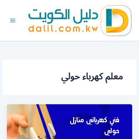
خطي
لى
لمحتوى
معلم كهرباء حولي