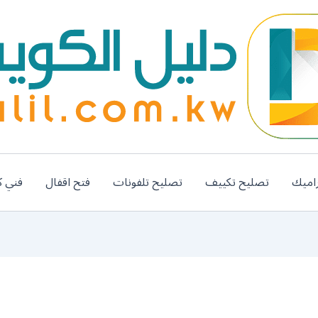
اميك
تصليح تكييف
تصليح تلفونات
فتح اقفال
فني ك