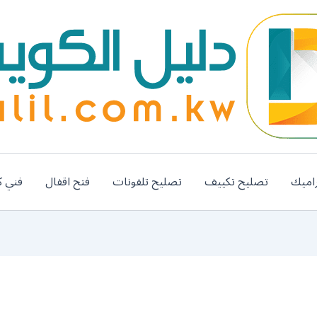
اميك
تصليح تكييف
تصليح تلفونات
فتح اقفال
فني ك