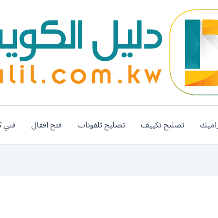
اميك
تصليح تكييف
تصليح تلفونات
فتح اقفال
فني ك