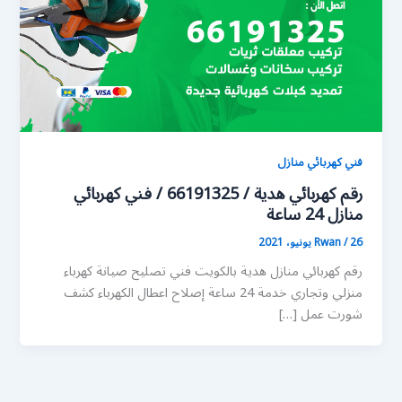
فني كهربائي منازل
رقم كهربائي هدية / 66191325 / فني كهربائي
منازل 24 ساعة
26 يونيو، 2021
/
Rwan
رقم كهربائي منازل هدية بالكويت فني تصليح صيانة كهرباء
منزلي وتجاري خدمة 24 ساعة إصلاح اعطال الكهرباء كشف
شورت عمل […]