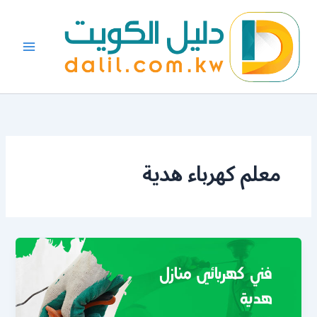
خطي
لى
لمحتوى
معلم كهرباء هدية