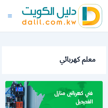
خطي
لى
لمحتوى
معلم كهربائي