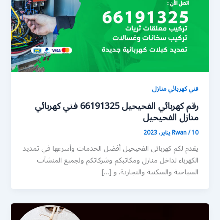
فني كهربائي منازل
رقم كهربائي الفحيحيل 66191325 فني كهربائي
منازل الفحيحيل
10 يناير، 2023
/
Rwan
يقدم لكم كهربائي الفحيحيل أفضل الخدمات وأسرعها في تمديد
الكهرباء لداخل منازل ومكاتبكم وشركاتكم ولجميع المنشآت
السياحية والسكنية والتجارية. و […]