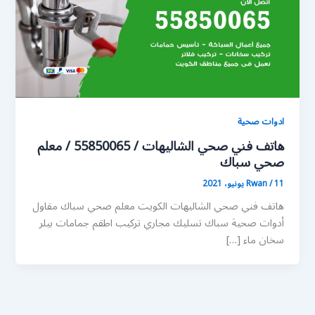
ادوات صحية
هاتف فني صحي الشاليهات / 55850065 / معلم
صحي سباك
11 يونيو، 2021
/
Rwan
هاتف فني صحي الشاليهات الكويت معلم صحي سباك مقاول
أدوات صحية سباك تسليك مجاري تركيب اطقم جمامات بيلر
سخان ماء […]