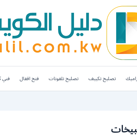
اميك
تصليح تكييف
تصليح تلفونات
فتح اقفال
فني ك
بيخات