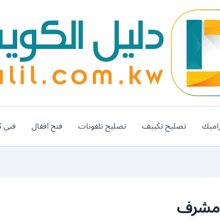
اميك
تصليح تكييف
تصليح تلفونات
فتح اقفال
فني ك
 مشرف