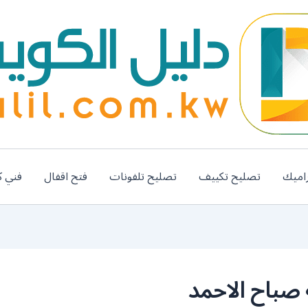
اميك
تصليح تكييف
تصليح تلفونات
فتح اقفال
فني ك
صباح الاحمد