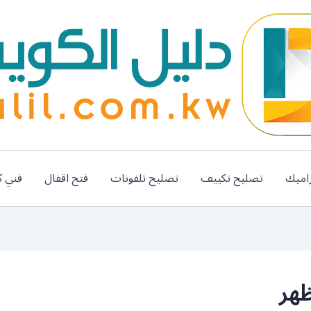
اميك
تصليح تكييف
تصليح تلفونات
فتح اقفال
فني ك
ظهر