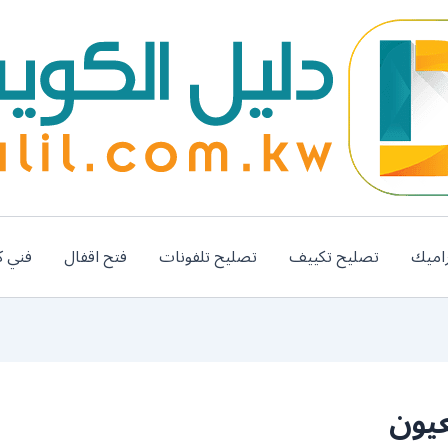
اميك
تصليح تكييف
تصليح تلفونات
فتح اقفال
فني ك
يون