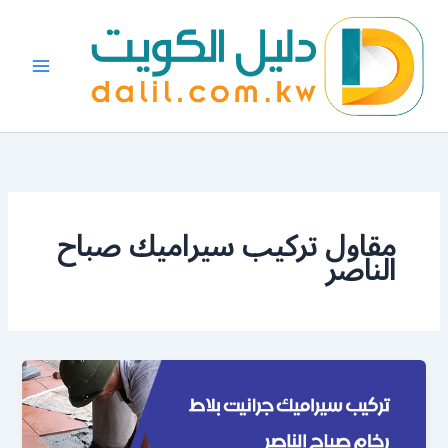
خطي
لى
لمحتوى
مقاول تركيب سيراميك صباح
الناصر