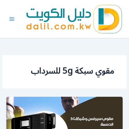
خطي
لى
لمحتوى
مقوي سبكة 5g للسرداب