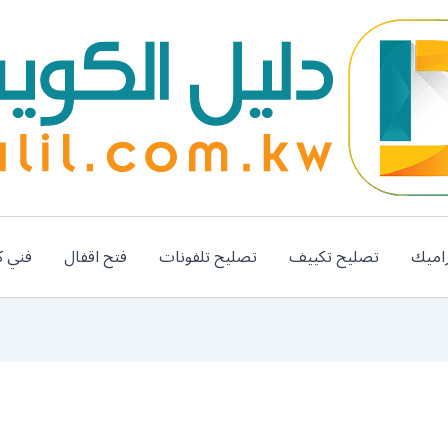
اميك
تصليح تكييف
تصليح تلفونات
فتح اقفال
فني ك