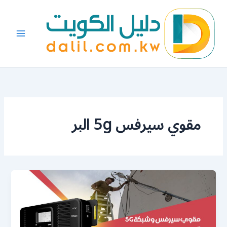
خطي
لى
لمحتوى
مقوي سيرفس 5g البر