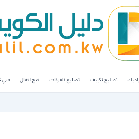
اميك
تصليح تكييف
تصليح تلفونات
فتح اقفال
فني ك