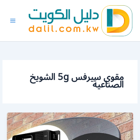
خطي
لى
لمحتوى
مقوي سيرفس 5g الشويخ
الصناعية