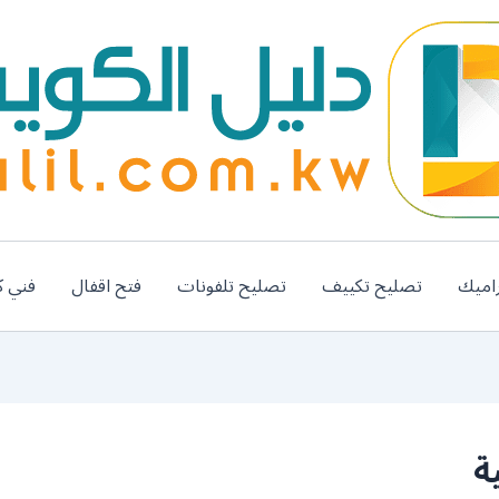
اميك
تصليح تكييف
تصليح تلفونات
فتح اقفال
فني ك