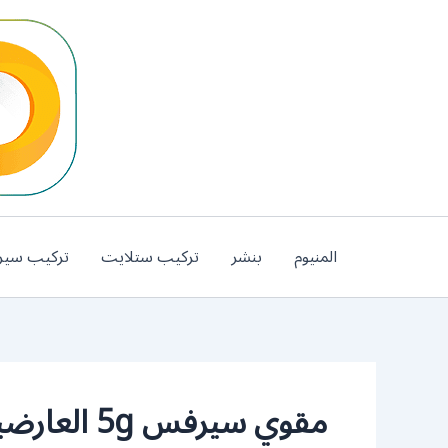
خطي
لى
لمحتوى
المنيوم
بنشر
تركيب ستلايت
تركيب سير
مقوي سيرفس 5g العارضية